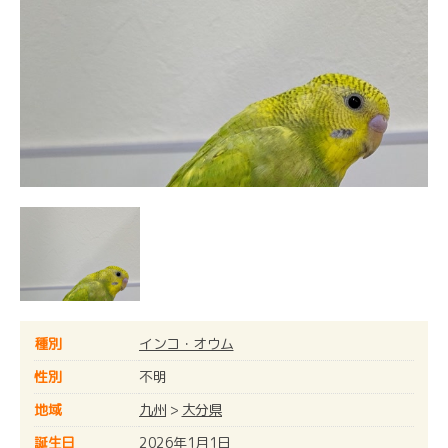
種別
インコ・オウム
性別
不明
地域
九州
>
大分県
誕生日
2026年1月1日