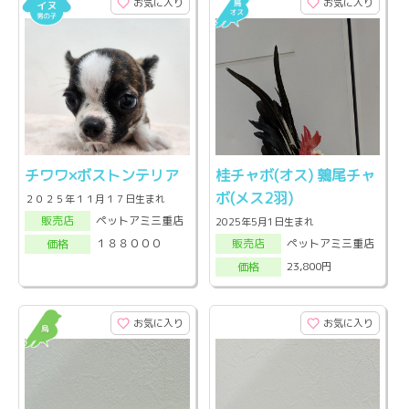
お気に入り
お気に入り
チワワ×ボストンテリア
桂チャボ(オス) 鶉尾チャ
ボ(メス2羽)
２０２５年１１月１７日生まれ
ペットアミ三重店
販売店
2025年5月1日生まれ
ペットアミ三重店
１８８０００
販売店
価格
23,800円
価格
お気に入り
お気に入り