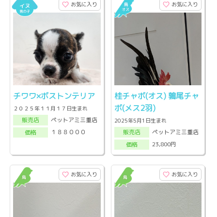
お気に入り
お気に入り
チワワ×ボストンテリア
桂チャボ(オス) 鶉尾チャ
ボ(メス2羽)
２０２５年１１月１７日生まれ
ペットアミ三重店
販売店
2025年5月1日生まれ
ペットアミ三重店
１８８０００
販売店
価格
23,800円
価格
お気に入り
お気に入り