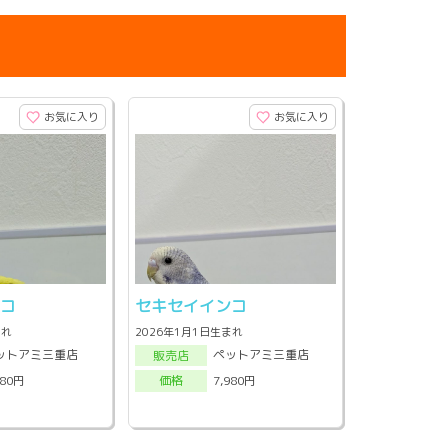
お気に入り
お気に入り
ンコ
セキセイインコ
まれ
2026年1月1日生まれ
ットアミ三重店
ペットアミ三重店
販売店
980円
7,980円
価格