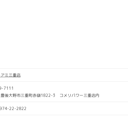
トアミ三重店
9-7111
豊後大野市三重町赤嶺1822-3 コメリパワー三重店内
0974-22-2822