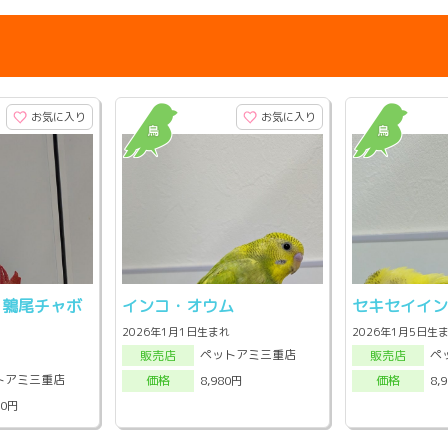
お気に入り
お気に入り
) 鶉尾チャボ
インコ・オウム
セキセイイ
2026年1月1日生まれ
2026年1月5日生
ペットアミ三重店
ペ
販売店
販売店
トアミ三重店
8,980円
8,
価格
価格
00円