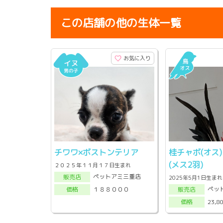
この店舗の他の生体一覧
お気に入り
チワワ×ボストンテリア
桂チャボ(オス
(メス2羽)
２０２５年１１月１７日生まれ
ペットアミ三重店
販売店
2025年5月1日生まれ
ペッ
１８８０００
販売店
価格
23,8
価格