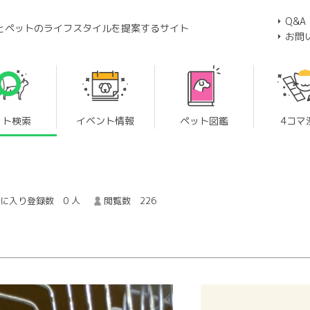
Q&A
とペットのライフスタイルを提案するサイト
お問
ット検索
イベント情報
ペット図鑑
4コマ
に入り登録数 0 人
閲覧数 226