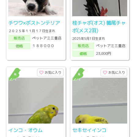
チワワ×ボストンテリア
桂チャボ(オス) 鶉尾チャ
ボ(メス2羽)
２０２５年１１月１７日生まれ
ペットアミ三重店
販売店
2025年5月1日生まれ
ペットアミ三重店
１８８０００
販売店
価格
23,800円
価格
お気に入り
お気に入り
インコ・オウム
セキセイインコ