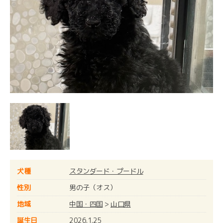
犬種
スタンダード・プードル
性別
男の子（オス）
地域
中国・四国
>
山口県
誕生日
2026.1.25