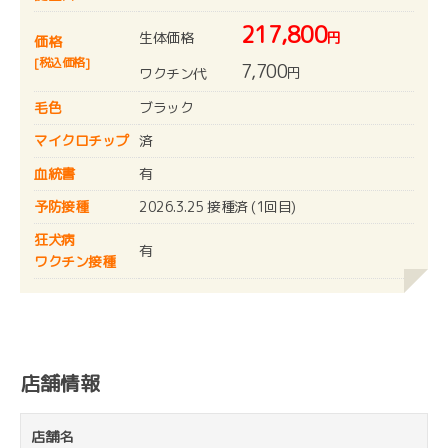
217,800
生体価格
円
価格
[税込価格]
7,700
円
ワクチン代
毛色
ブラック
マイクロチップ
済
血統書
有
予防接種
2026.3.25 接種済 (1回目)
狂犬病
有
ワクチン接種
店舗情報
店舗名