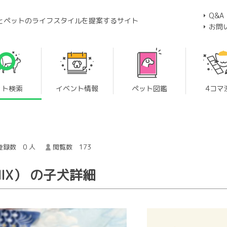
Q&A
とペットのライフスタイルを提案するサイト
お問
ット検索
イベント情報
ペット図鑑
4コマ
録数 0 人
閲覧数 173
IX） の子犬詳細