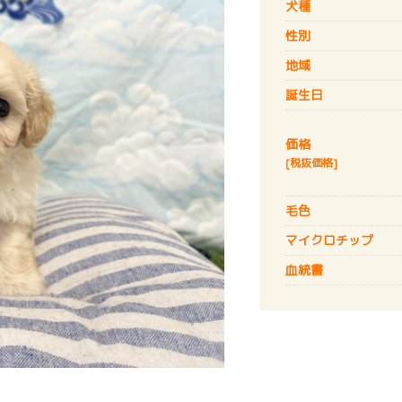
犬種
性別
地域
誕生日
価格
[税抜価格]
毛色
マイクロチップ
血統書