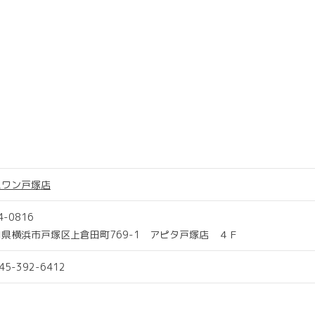
スワン戸塚店
4-0816
県横浜市戸塚区上倉田町769-1 アピタ戸塚店 ４Ｆ
045-392-6412