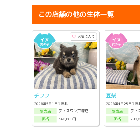
この店舗の他の生体一覧
お気に入り
チワワ
豆柴
2026年5月1日生まれ
2026年4月25日生ま
ディスワン戸塚店
ディ
販売店
販売店
348,000円
298,
価格
価格