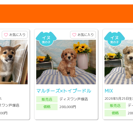
お気に入り
お気に入り
マルチーズ×トイプードル
MIX
れ
2026年5月25日
ディスワン戸塚店
販売店
スワン戸塚店
デ
販売店
288,000円
価格
000円
28
価格