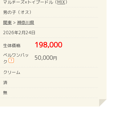
マルチーズ×トイプードル（
MIX
）
男の子（オス）
関東
>
神奈川県
2026年2月24日
198,000
生体価格
ベルワンパッ
50,000
円
?
ク
クリーム
済
無