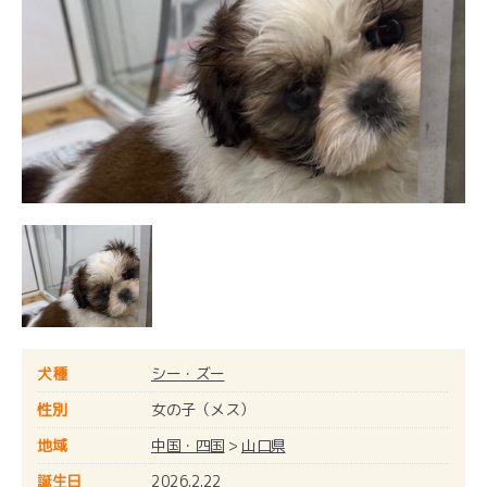
犬種
シー・ズー
性別
女の子（メス）
地域
中国・四国
>
山口県
誕生日
2026.2.22