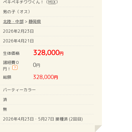
ペキペキチワワくん！（
MIX
）
男の子（オス）
北陸・中部
>
静岡県
2026年2月23日
2026年4月21日
328,000
生体価格
円
諸経費０
0
円
?
円！
328,000
総額
円
パーティーカラー
済
無
2026年4月23日・5月27日 接種済 (2回目)