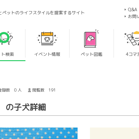
Q&A
とペットのライフスタイルを提案するサイト
お問
ット検索
イベント情報
ペット図鑑
4コマ
録数 0 人
閲覧数 191
） の子犬詳細