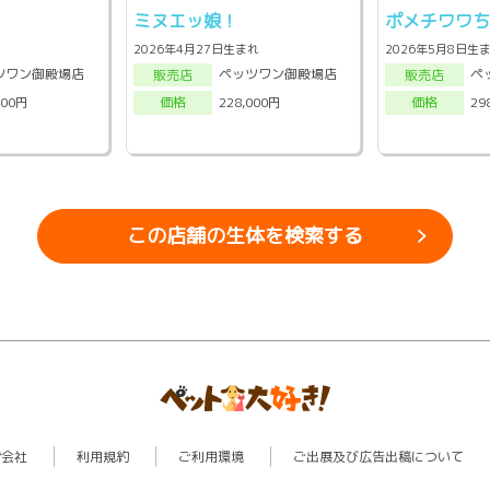
ミヌエッ娘！
ポメチワワ
2026年4月27日生まれ
2026年5月8日生
ツワン御殿場店
ペッツワン御殿場店
ペ
販売店
販売店
000円
228,000円
29
価格
価格
この店舗の生体を検索する
営会社
利用規約
ご利用環境
ご出展及び広告出稿について