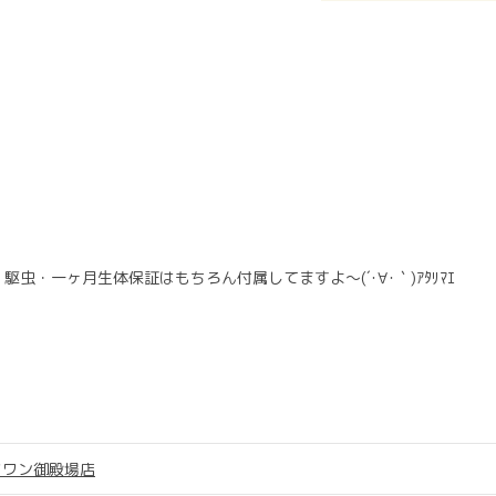
・一ヶ月生体保証はもちろん付属してますよ～(´･∀･｀)ｱﾀﾘﾏｴ
ツワン御殿場店