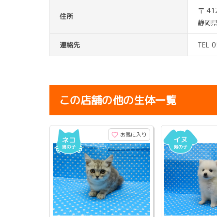
〒 41
住所
静岡県
連絡先
TEL 
この店舗の他の生体一覧
お気に入り