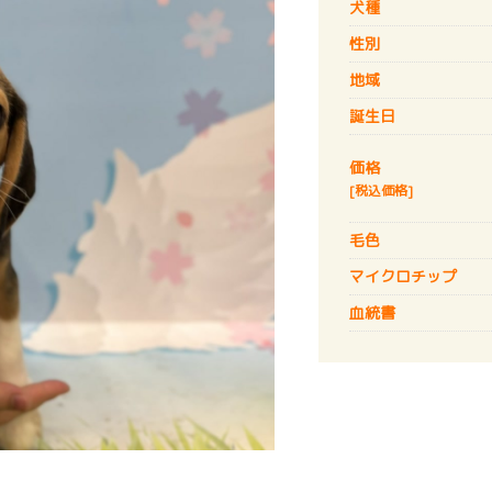
犬種
性別
地域
誕生日
価格
[税込価格]
毛色
マイクロチップ
血統書