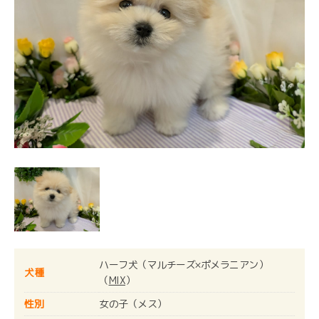
ハーフ犬（マルチーズ×ポメラニアン）
犬種
（
MIX
）
性別
女の子（メス）