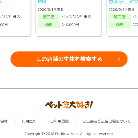
ル
MIX
ポメラニア
2026/6/1生まれ
2026/6/2生まれ
ツワン行田店
ペッツワン行田店
ペ
販売店
販売店
000円
240,000円
27
価格
価格
この店舗の生体を検索する
営会社
利用規約
ご利用環境
ご出展及び広告出稿について
Copyright© 2018 Petlibrary,Inc. All rights reserved.