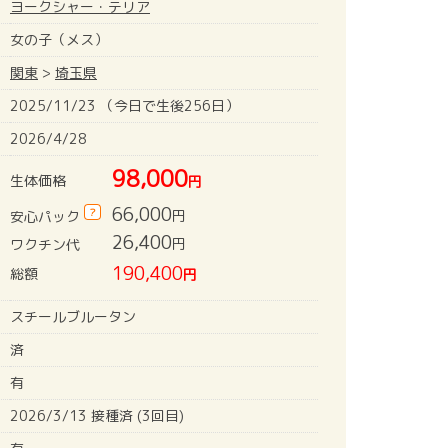
ヨークシャー・テリア
女の子（メス）
関東
>
埼玉県
2025/11/23 （今日で生後256日）
2026/4/28
98,000
生体価格
円
66,000
?
円
安心パック
26,400
円
ワクチン代
190,400
総額
円
スチールブルータン
済
有
2026/3/13 接種済 (3回目)