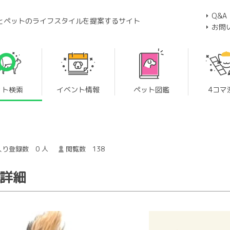
Q&A
とペットのライフスタイルを提案するサイト
お問
ット検索
イベント情報
ペット図鑑
4コマ
り登録数 0 人
閲覧数 138
犬詳細