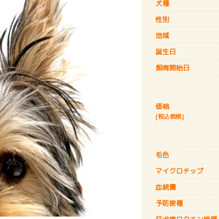
犬種
性別
地域
誕生日
飼育開始日
価格
[税込価格]
毛色
マイクロチップ
血統書
予防接種