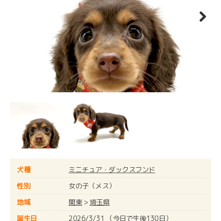
Next
犬種
ミニチュア・ダックスフンド
性別
女の子（メス）
地域
関東
>
埼玉県
誕生日
2026/3/31 （今日で生後130日）