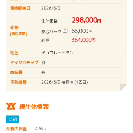
飼育開始日
2026/6/3
298,000
生体価格
円
価格
66,000
?
円
安心パック
[税込価格]
364,000
総額
円
毛色
チョコレートタン
マイクロチップ
済
血統書
有
予防接種
2026/6/3 接種済 (1回目)
親生体情報
父親の体重
4.6Kg