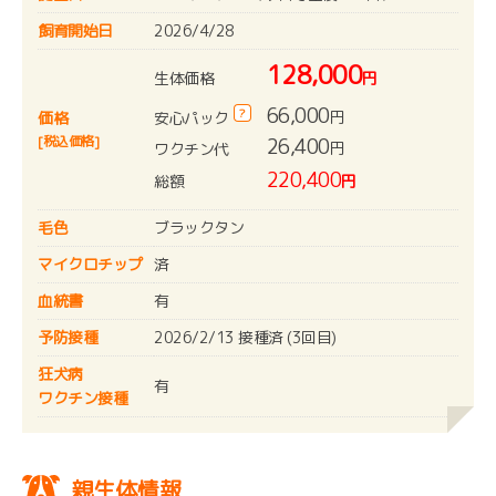
飼育開始日
2026/4/28
128,000
生体価格
円
66,000
?
円
安心パック
価格
[税込価格]
26,400
円
ワクチン代
220,400
総額
円
毛色
ブラックタン
マイクロチップ
済
血統書
有
予防接種
2026/2/13 接種済 (3回目)
狂犬病
有
ワクチン接種
親生体情報