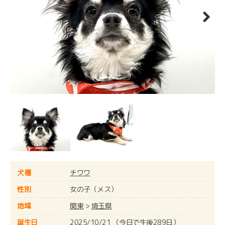
Next
犬種
チワワ
性別
女の子（メス）
地域
関東
>
埼玉県
誕生日
2025/10/21 （今日で生後289日）