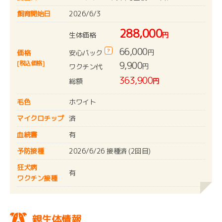
飼育開始日
2026/6/3
288,000
生体価格
円
66,000
?
円
安心パック
価格
[税込価格]
9,900
円
ワクチン代
363,900
総額
円
毛色
ホワイト
マイクロチップ
済
血統書
有
予防接種
2026/6/26 接種済 (2回目)
狂犬病
有
ワクチン接種
親生体情報