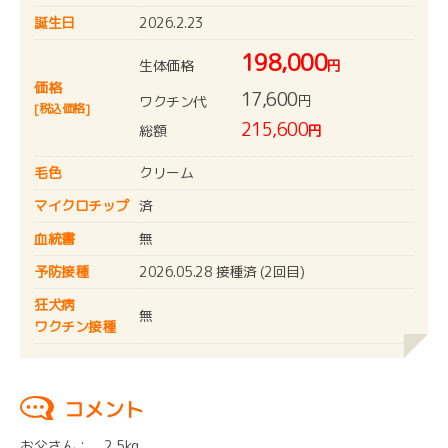
誕生日
2026.2.23
198,000
生体価格
円
価格
17,600
円
ワクチン代
[税込価格]
215,600
総額
円
毛色
クリーム
マイクロチップ
済
血統書
無
予防接種
2026.05.28 接種済 (2回目)
狂犬病
無
ワクチン接種
コメント
お父さん： 2.5kg