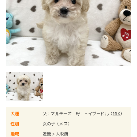
犬種
父：マルチーズ 母：トイプードル（
MIX
）
性別
女の子（メス）
地域
近畿
>
大阪府