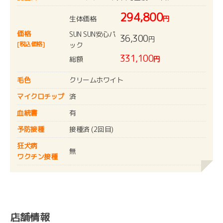
294,800
生体価格
円
価格
SUN SUN安心パ
36,300
円
[税込価格]
ック
331,100
総額
円
毛色
クリームホワイト
マイクロチップ
済
血統書
有
予防接種
接種済 (2回目)
狂犬病
無
ワクチン接種
店舗情報