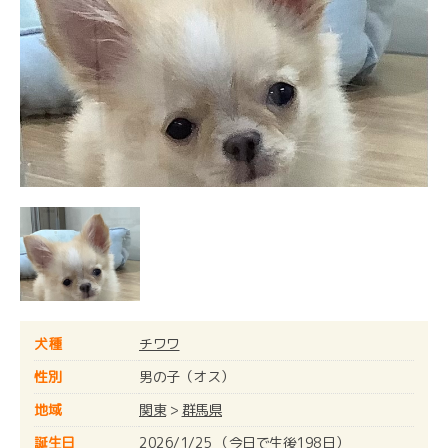
犬種
チワワ
性別
男の子（オス）
地域
関東
>
群馬県
誕生日
2026/1/25 （今日で生後198日）