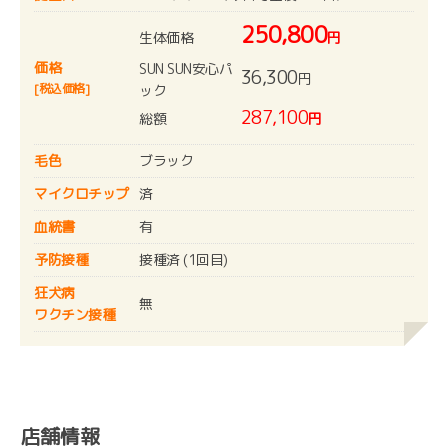
250,800
生体価格
円
価格
SUN SUN安心パ
36,300
円
[税込価格]
ック
287,100
総額
円
毛色
ブラック
マイクロチップ
済
血統書
有
予防接種
接種済 (1回目)
狂犬病
無
ワクチン接種
店舗情報