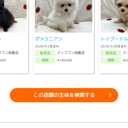
ル
ポメラニアン
トイプードル
2026/5/2生まれ
2026/3/28生まれ
スワン鈴鹿店
ディスワン鈴鹿店
デ
販売店
販売店
,000
¥198,000
¥2
価格
価格
この店舗の生体を検索する