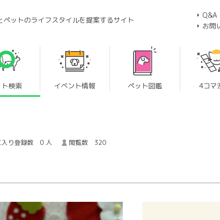
Q&A
とペットのライフスタイルを提案するサイト
お問
ット検索
イベント情報
ペット図鑑
4コマ
入り登録数 0 人
閲覧数 320