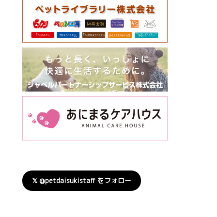
𝕏 @petdaisukistaff をフォロー