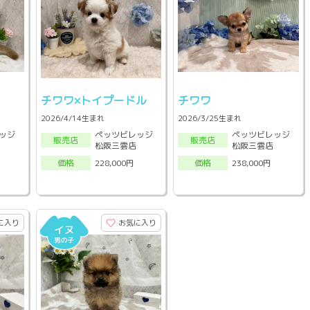
チワワ×トイプードル
チワワ
2026/4/14生まれ
2026/3/25生まれ
ッジ
ペッツビレッジ
ペッツビレッジ
販売店
販売店
松阪三雲店
松阪三雲店
228,000円
238,000円
価格
価格
に入り
お気に入り