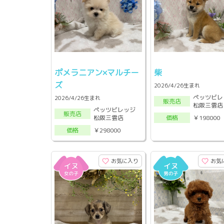
ポメラニアン×マルチー
柴
ズ
2026/4/26生まれ
ペッツビレ
2026/4/26生まれ
販売店
松阪三雲店
ペッツビレッジ
販売店
松阪三雲店
￥198000
価格
￥298000
価格
お気に入り
お気