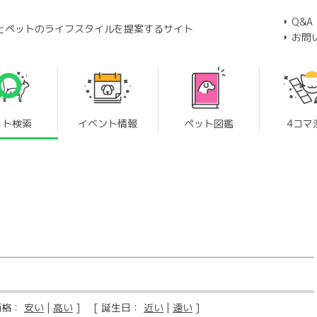
Q&A
とペットのライフスタイルを提案するサイト
お問
ット検索
イベント情報
ペット図鑑
4コマ
価格：
安い
|
高い
] [ 誕生日：
近い
|
遠い
]