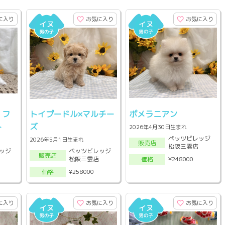
に入り
お気に入り
お気に入り
・フ
トイプードル×マルチー
ポメラニアン
ト
ズ
2026年4月30日生まれ
ペッツビレッジ
2026年5月1日生まれ
販売店
松阪三雲店
ッジ
ペッツビレッジ
販売店
松阪三雲店
¥248000
価格
¥258000
価格
に入り
お気に入り
お気に入り