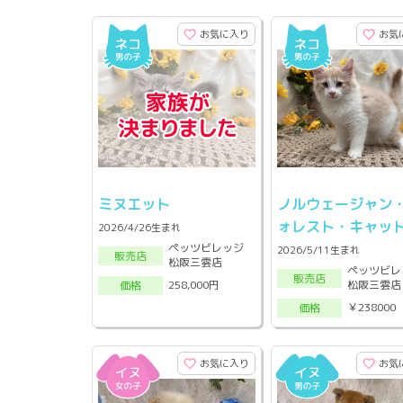
お気に入り
お気
ミヌエット
ノルウェージャン
ォレスト・キャッ
2026/4/26生まれ
ペッツビレッジ
2026/5/11生まれ
販売店
松阪三雲店
ペッツビレ
販売店
松阪三雲店
258,000円
価格
￥238000
価格
お気に入り
お気