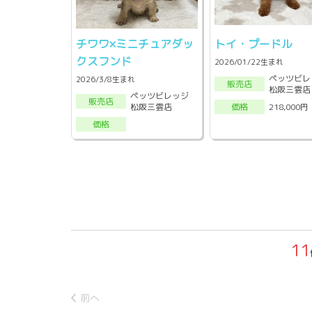
チワワ×ミニチュアダッ
トイ・プードル
クスフンド
2026/01/22生まれ
ペッツビレ
2026/3/8生まれ
販売店
松阪三雲店
ペッツビレッジ
販売店
松阪三雲店
218,000円
価格
価格
11
前へ