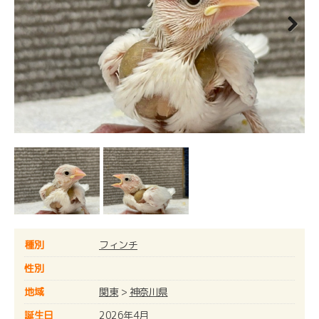
Next
種別
フィンチ
性別
地域
関東
>
神奈川県
誕生日
2026年4月