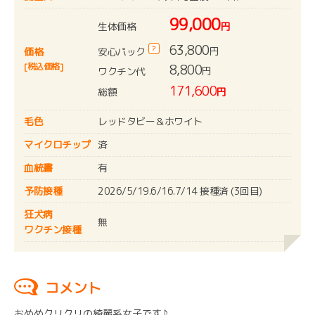
99,000
生体価格
円
63,800
?
円
安心パック
価格
[税込価格]
8,800
円
ワクチン代
171,600
総額
円
毛色
レッドタビー＆ホワイト
マイクロチップ
済
血統書
有
予防接種
2026/5/19.6/16.7/14 接種済 (3回目)
狂犬病
無
ワクチン接種
コメント
おめめクリクリの綺麗系女子です♪