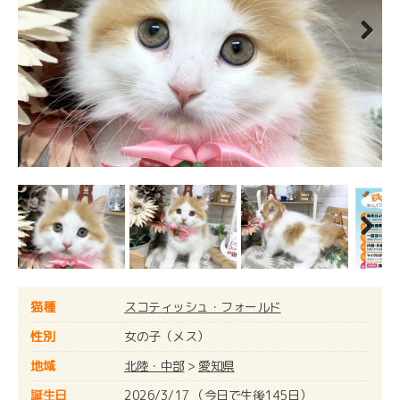
Next
Next
猫種
スコティッシュ・フォールド
性別
女の子（メス）
地域
北陸・中部
>
愛知県
誕生日
2026/3/17 （今日で生後145日）