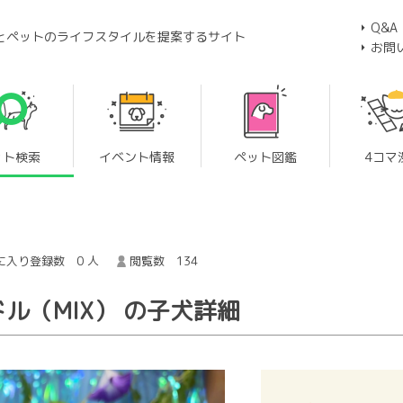
Q&A
とペットのライフスタイルを提案するサイト
お問
ット検索
イベント情報
ペット図鑑
4コマ
に入り登録数 0 人
閲覧数 134
ル（MIX） の子犬詳細