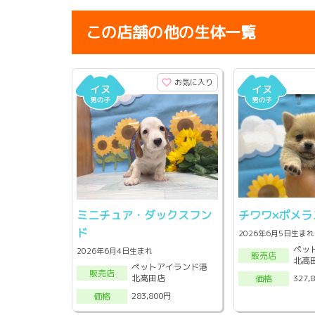
この店舗の他の生体一覧
お気に入り
ミニチュア・ダックスフン
チワワ×ポメラ
ド
2026年6月5日生まれ
ペッ
2026年6月4日生まれ
販売店
北高
ペットアイランド港
販売店
北高田店
327,
価格
283,800円
価格