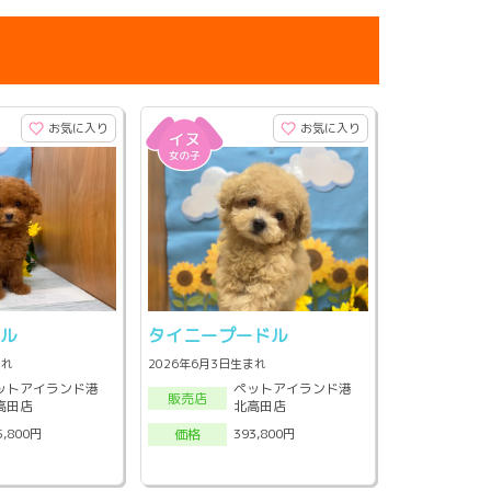
お気に入り
お気に入り
ドル
タイニープードル
まれ
2026年6月3日生まれ
ットアイランド港
ペットアイランド港
販売店
高田店
北高田店
5,800円
393,800円
価格