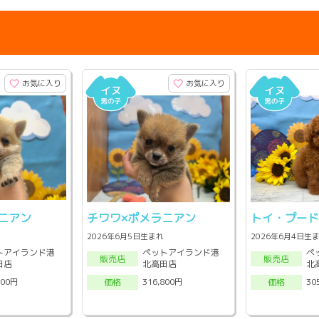
お気に入り
お気に入り
ニアン
チワワ×ポメラニアン
トイ・プー
2026年6月5日生まれ
2026年6月4日生
トアイランド港
ペットアイランド港
ペ
販売店
販売店
田店
北高田店
北
800円
316,800円
30
価格
価格