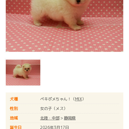
犬種
ペキポメちゃん！（
MIX
）
性別
女の子（メス）
地域
北陸・中部
>
静岡県
誕生日
2026年3月17日