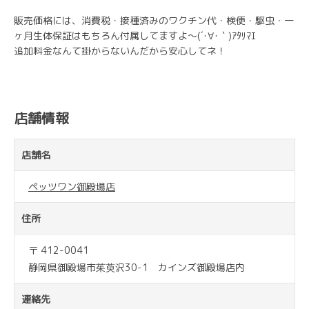
販売価格には、消費税・接種済みのワクチン代・検便・駆虫・一
ヶ月生体保証はもちろん付属してますよ～(´･∀･｀)ｱﾀﾘﾏｴ
追加料金なんて掛からないんだから安心してネ！
店舗情報
店舗名
ペッツワン御殿場店
住所
〒 412-0041
静岡県御殿場市茱萸沢30-1 カインズ御殿場店内
連絡先