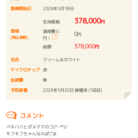
飼育開始日
2026年5月18日
378,000
生体価格
円
価格
諸経費０
0
円
?
[税込価格]
円！
378,000
総額
円
毛色
クリーム＆ホワイト
マイクロチップ
済
血統書
無
予防接種
2026年5月20日 接種済 (1回目)
コメント
ペキパパとポメママのコ(^-^*)/
モフモフちゃんなのᏊʻั֊̫ʻัᏊ