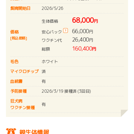
飼育開始日
2026/5/26
68,000
生体価格
円
66,000
?
円
安心パック
価格
[税込価格]
26,400
円
ワクチン代
160,400
総額
円
毛色
ホワイト
マイクロチップ
済
血統書
有
予防接種
2026/3/19 接種済 (3回目)
狂犬病
有
ワクチン接種
親生体情報