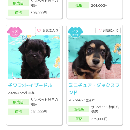
サンペット秋田八
販売店
橋店
264,000円
価格
308,000円
価格
お気に入り
お気に入り
チワワ×トイプードル
ミニチュア・ダックスフ
ンド
2026/4/25生まれ
サンペット秋田八
2026/4/23生まれ
販売店
橋店
サンペット秋田八
販売店
橋店
264,000円
価格
275,000円
価格