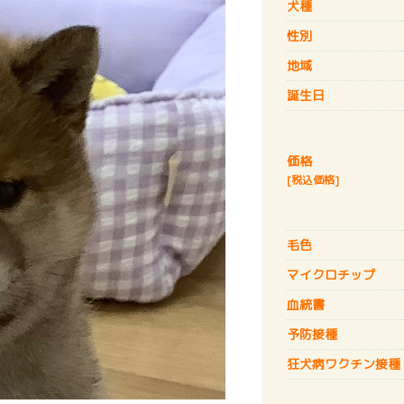
犬種
性別
地域
誕生日
価格
[税込価格]
毛色
マイクロチップ
血統書
予防接種
狂犬病
ワクチン接種