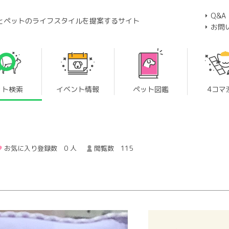
Q&A
とペットのライフスタイルを提案するサイト
お問
ット検索
イベント情報
ペット図鑑
4コマ
お気に入り登録数 0 人
閲覧数 115