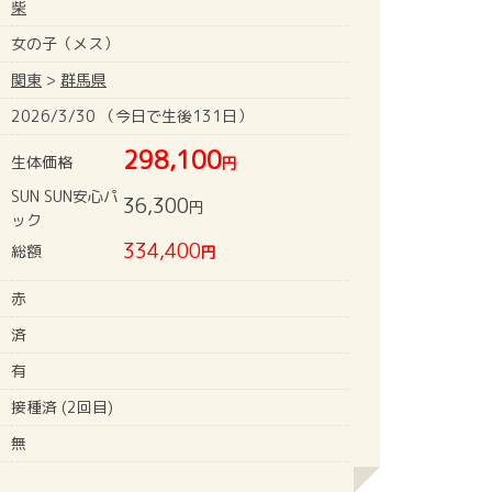
柴
女の子（メス）
関東
>
群馬県
2026/3/30 （今日で生後131日）
298,100
生体価格
円
SUN SUN安心パ
36,300
円
ック
334,400
総額
円
赤
済
有
接種済 (2回目)
無