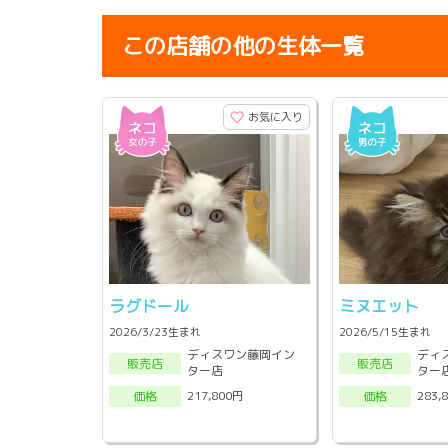
この店舗の他の生体一覧
お気に入り
ラグドール
ミヌエット
2026/3/23生まれ
2026/5/15生まれ
ディスワン藤岡イン
ディ
販売店
販売店
ター店
ター
217,800円
283,
価格
価格