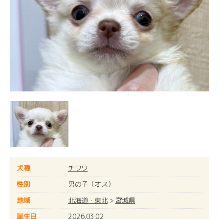
犬種
チワワ
性別
男の子（オス）
地域
北海道・東北
>
宮城県
誕生日
2026.03.02