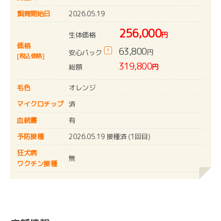
飼育開始日
2026.05.19
256,000
生体価格
円
価格
63,800
?
円
安心パック
[税込価格]
319,800
総額
円
毛色
オレンジ
マイクロチップ
済
血統書
有
予防接種
2026.05.19 接種済 (1回目)
狂犬病
無
ワクチン接種