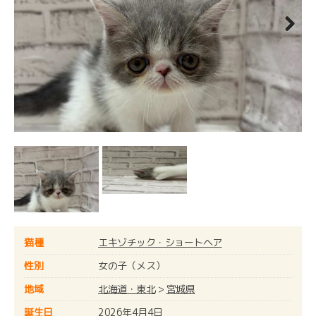
Next
猫種
エキゾチック・ショートヘア
性別
女の子（メス）
地域
北海道・東北
>
宮城県
誕生日
2026年4月4日