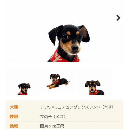
Next
犬種
チワワ×ミニチュアダックスフンド（
MIX
）
性別
女の子（メス）
地域
関東
>
埼玉県