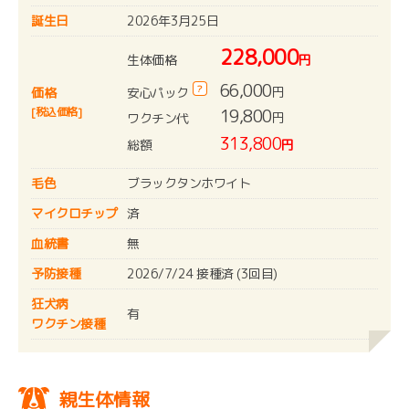
誕生日
2026年3月25日
228,000
生体価格
円
66,000
?
円
安心パック
価格
[税込価格]
19,800
円
ワクチン代
313,800
総額
円
毛色
ブラックタンホワイト
マイクロチップ
済
血統書
無
予防接種
2026/7/24 接種済 (3回目)
狂犬病
有
ワクチン接種
親生体情報