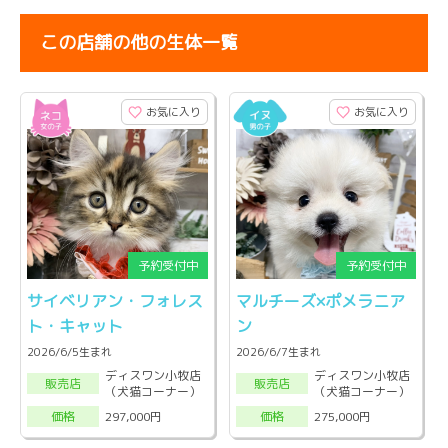
この店舗の他の生体一覧
お気に入り
お気に入り
サイベリアン・フォレス
マルチーズ×ポメラニア
ト・キャット
ン
2026/6/5生まれ
2026/6/7生まれ
ディスワン小牧店
ディスワン小牧店
販売店
販売店
（犬猫コーナー）
（犬猫コーナー）
297,000円
275,000円
価格
価格