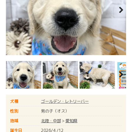
Next
Next
犬種
ゴールデン・レトリーバー
性別
男の子（オス）
地域
北陸・中部
>
愛知県
誕生日
2026/4 /12