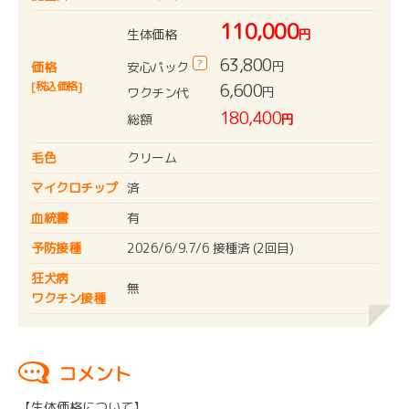
110,000
生体価格
円
63,800
?
円
安心パック
価格
[税込価格]
6,600
円
ワクチン代
180,400
総額
円
毛色
クリーム
マイクロチップ
済
血統書
有
予防接種
2026/6/9.7/6 接種済 (2回目)
狂犬病
無
ワクチン接種
コメント
【生体価格について】