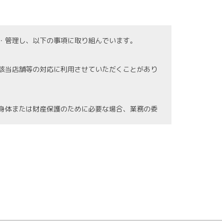
・管理し、以下の事項に取り組んでいます。
該当店舗等の対応に利用させていただくことがあり
身体または財産保護のために必要な場合、業務の委
の紛失、破壊、漏洩等などの危険防止に努めます。
情報に関する法令を遵守し、継続した見直しを図り