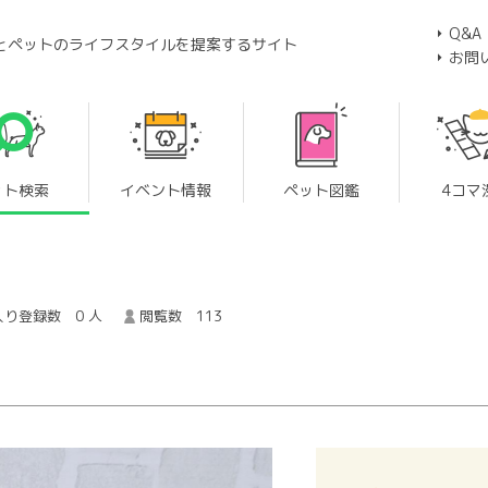
Q&A
とペットのライフスタイルを提案するサイト
お問
ット検索
イベント情報
ペット図鑑
4コマ
り登録数 0 人
閲覧数 113