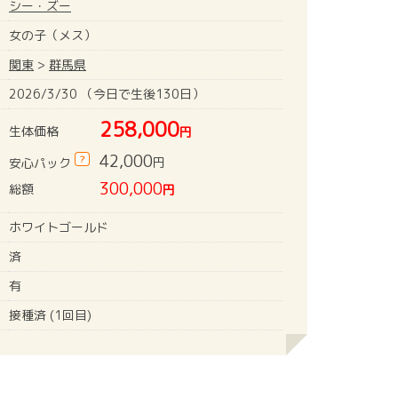
シー・ズー
女の子（メス）
関東
>
群馬県
2026/3/30 （今日で生後130日）
258,000
生体価格
円
42,000
?
円
安心パック
300,000
総額
円
ホワイトゴールド
済
有
接種済 (1回目)