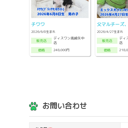
チワワ
父マルチーズ
2026/6/8生まれ
2026/4/27生まれ
ディスワン高崎矢中
ディ
販売店
販売店
店
店
248,000円
218,
価格
価格
お問い合わせ