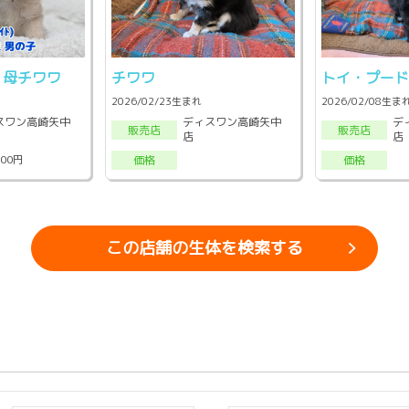
、母チワワ
チワワ
トイ・プー
2026/02/23生まれ
2026/02/08生ま
スワン高崎矢中
ディスワン高崎矢中
デ
販売店
販売店
店
店
000円
価格
価格
この店舗の生体を検索する