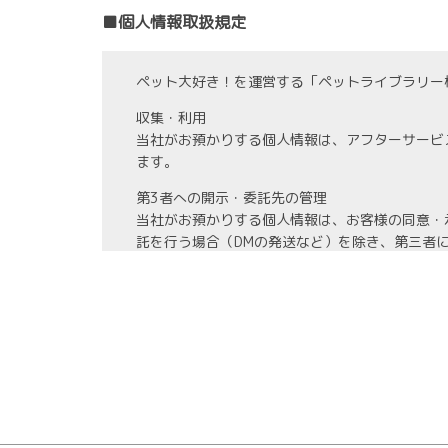
■個人情報取扱規定
ペット大好き！を運営する「ペットライブラリー
収集・利用
当社がお預かりする個人情報は、アフターサービ
ます。
第3者への開示・委託先の管理
当社がお預かりする個人情報は、お客様の同意・
託を行う場合（DMの発送など）を除き、第三者
また、業務の委託を行う場合には、業務委託先と
情報管理
当社がお預かりする氏名、住所、電話番号等の個
また、お預かりする個人情報の開示、訂正、利用
教育・改善
社員に対する教育を実施するほか、個人情報に関
ます。