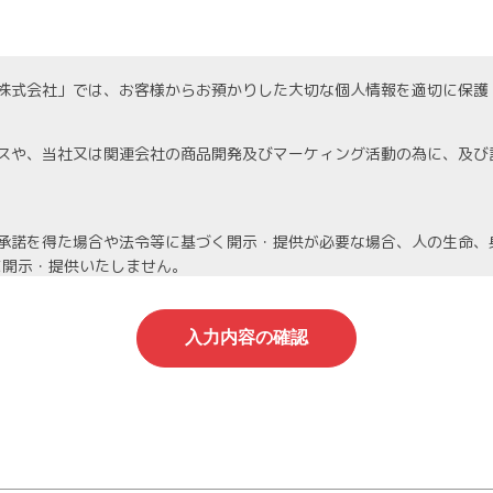
株式会社」では、お客様からお預かりした大切な個人情報を適切に保護
スや、当社又は関連会社の商品開発及びマーケィング活動の為に、及び
承諾を得た場合や法令等に基づく開示・提供が必要な場合、人の生命、
に開示・提供いたしません。
機密保持契約を締結し、厳重な管理を義務付けます。
人情報は当社が責任を持って管理し、個人情報への不正アクセスや情報
停止等を希望される場合は、速やかに対応いたします。
わる管理責任者を置き、適切に管理を行い、その保護に努めます。個人