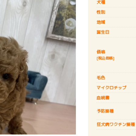
犬種
性別
地域
誕生日
価格
[税込価格]
毛色
マイクロチップ
血統書
予防接種
狂犬病
ワクチン接種