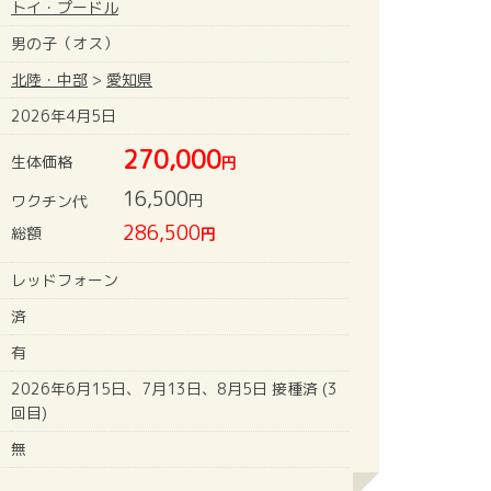
トイ・プードル
男の子（オス）
北陸・中部
>
愛知県
2026年4月5日
270,000
生体価格
円
16,500
円
ワクチン代
286,500
総額
円
レッドフォーン
済
有
2026年6月15日、7月13日、8月5日 接種済 (3
回目)
無