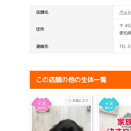
店舗名
ペッ
〒 49
住所
愛知
連絡先
TEL 
この店舗の他の生体一覧
お気に入り