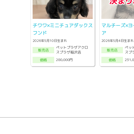
チワワ×ミニチュアダックス
マルチーズ×ヨ
フンド
ア
2026年5月10日生まれ
2026年5月4日生まれ
ペットプラザアクロ
ペッ
販売店
販売店
スプラザ稲沢店
スプ
280,000円
231,
価格
価格