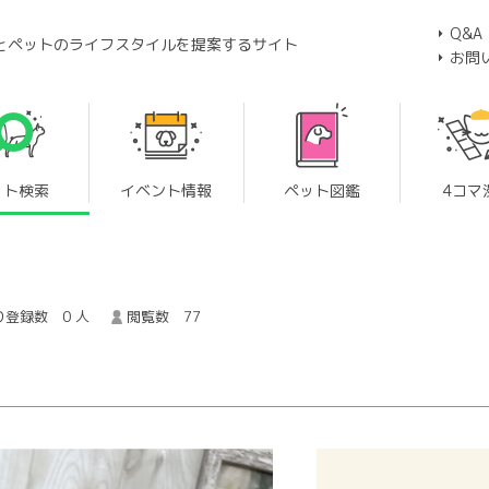
Q&A
とペットのライフスタイルを提案するサイト
お問
ット検索
イベント情報
ペット図鑑
4コマ
登録数 0 人
閲覧数 77