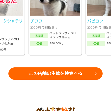
ークシャテリ
チワワ
パピヨン
2026年5月5日生まれ
2026年4月1日生
ペットプラザアクロ
ペ
販売店
販売店
スプラザ稲沢店
ス
トプラザアクロ
ラザ稲沢店
280,000円
28
価格
価格
000円
この店舗の生体を検索する