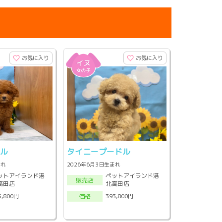
お気に入り
お気に入り
ドル
タイニープードル
まれ
2026年6月3日生まれ
ットアイランド港
ペットアイランド港
販売店
高田店
北高田店
5,800円
393,800円
価格