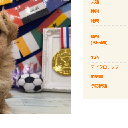
犬種
性別
地域
価格
[税込価格]
毛色
マイクロチップ
血統書
予防接種