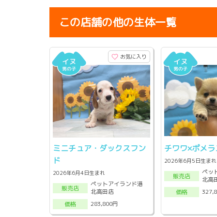
この店舗の他の生体一覧
お気に入り
ミニチュア・ダックスフン
チワワ×ポメラ
ド
2026年6月5日生まれ
ペッ
2026年6月4日生まれ
販売店
北高
ペットアイランド港
販売店
北高田店
327,
価格
283,800円
価格