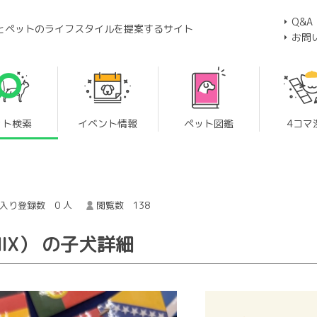
Q&A
とペットのライフスタイルを提案するサイト
お問
ット検索
イベント情報
ペット図鑑
4コマ
入り登録数 0 人
閲覧数 138
IX） の子犬詳細