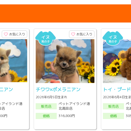
お気に入り
お気に入り
ニアン
チワワ×ポメラニアン
トイ・プー
2026年6月5日生まれ
2026年6月4日生
トアイランド港
ペットアイランド港
ペ
販売店
販売店
田店
北高田店
北
800円
316,800円
30
価格
価格