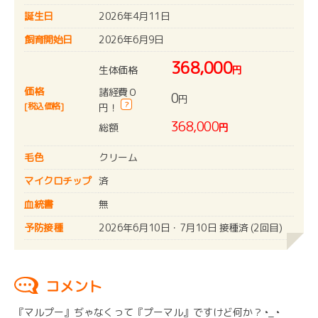
誕生日
2026年4月11日
飼育開始日
2026年6月9日
368,000
生体価格
円
価格
諸経費０
0
円
?
[税込価格]
円！
368,000
総額
円
毛色
クリーム
マイクロチップ
済
血統書
無
予防接種
2026年6月10日・7月10日 接種済 (2回目)
コメント
『マルプー』ぢゃなくって『プーマル』ですけど何か？◔_◔