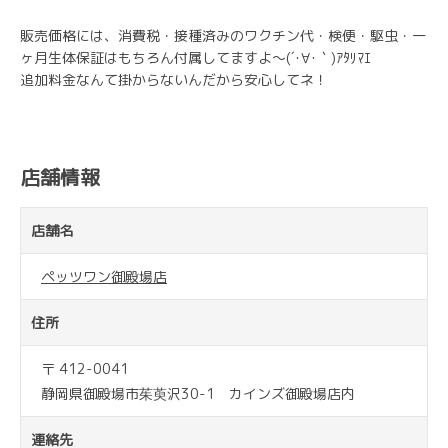
販売価格には、消費税・接種済みのワクチン代・検便・駆虫・一
ヶ月生体保証はもちろん付属してますよ～(´･∀･｀)ｱﾀﾘﾏｴ
追加料金なんて掛からないんだから安心してネ！
店舗情報
店舗名
ペッツワン御殿場店
住所
〒 412-0041
静岡県御殿場市茱萸沢30-1 カインズ御殿場店内
連絡先