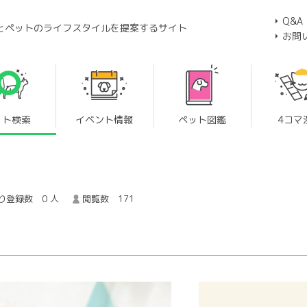
Q&A
とペットのライフスタイルを提案するサイト
お問
ット検索
イベント情報
ペット図鑑
4コマ
り登録数 0 人
閲覧数 171