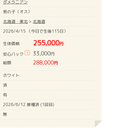
ポメラニアン
男の子（オス）
北海道・東北
>
北海道
2026/4/15 （今日で生後115日）
255,000
生体価格
円
33,000
?
円
安心パック
288,000
総額
円
ホワイト
済
有
2026/6/12 接種済 (1回目)
無