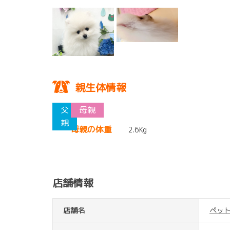
親生体情報
母親の体重
2.6Kg
店舗情報
店舗名
ペッ