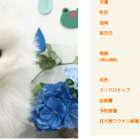
犬種
性別
地域
誕生日
価格
[税込価格]
毛色
マイクロチップ
血統書
予防接種
狂犬病
ワクチン接種