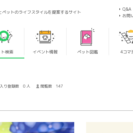
Q&A
とペットのライフスタイルを提案するサイト
お問
ット検索
イベント情報
ペット図鑑
4コマ
入り登録数 0 人
閲覧数 147