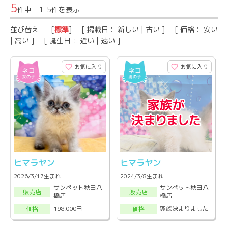
5
件中 1-5件を表示
並び替え
[
標準
] [ 掲載日：
新しい
|
古い
] [ 価格：
安い
|
高い
] [ 誕生日：
近い
|
遠い
]
お気に入り
お気に入り
ヒマラヤン
ヒマラヤン
2026/3/17生まれ
2024/3/8生まれ
サンペット秋田八
サンペット秋田八
販売店
販売店
橋店
橋店
198,000円
家族決まりました
価格
価格