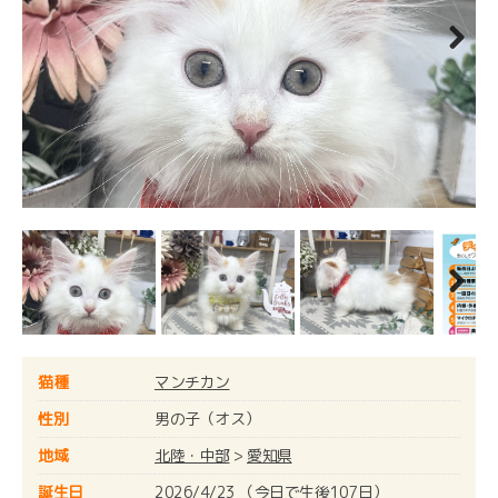
Next
Next
猫種
マンチカン
性別
男の子（オス）
地域
北陸・中部
>
愛知県
誕生日
2026/4/23 （今日で生後107日）