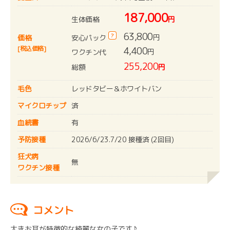
187,000
生体価格
円
63,800
?
円
安心パック
価格
[税込価格]
4,400
円
ワクチン代
255,200
総額
円
毛色
レッドタビー＆ホワイトバン
マイクロチップ
済
血統書
有
予防接種
2026/6/23.7/20 接種済 (2回目)
狂犬病
無
ワクチン接種
コメント
大きお耳が特徴的な綺麗な女の子です♪