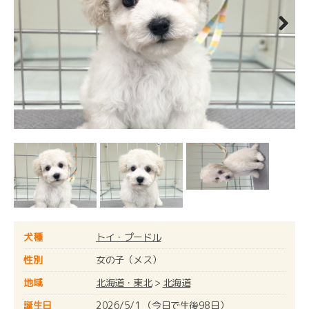
Next
犬種
トイ・プードル
性別
女の子（メス）
地域
北海道・東北
>
北海道
誕生日
2026/5/1 （今日で生後98日）