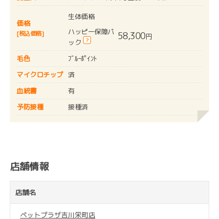
生体価格
価格
ハッピー保障パ
[税込価格]
58,300
円
?
ック
毛色
ﾌﾞﾙｰﾎﾟｲﾝﾄ
マイクロチップ
済
血統書
有
予防接種
接種済
店舗情報
店舗名
ペットプラザ吉川栄町店