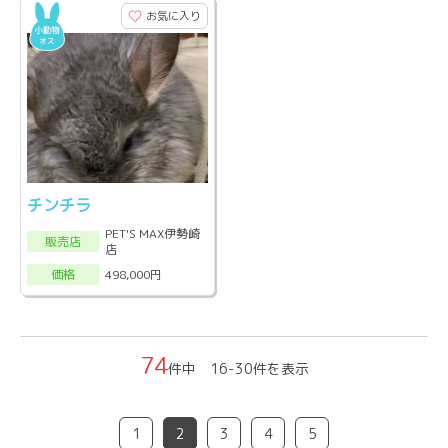
お気に入り
チンチラ
PET'S MAX伊勢崎
販売店
店
498,000円
価格
74
件中 16-30件を表示
1
2
3
4
5