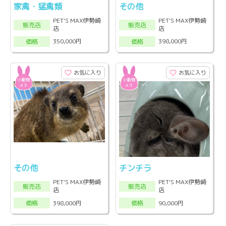
家禽・猛禽類
その他
PET'S MAX伊勢崎
PET'S MAX伊勢崎
販売店
販売店
店
店
350,000円
398,000円
価格
価格
お気に入り
お気に入り
その他
チンチラ
PET'S MAX伊勢崎
PET'S MAX伊勢崎
販売店
販売店
店
店
398,000円
90,000円
価格
価格