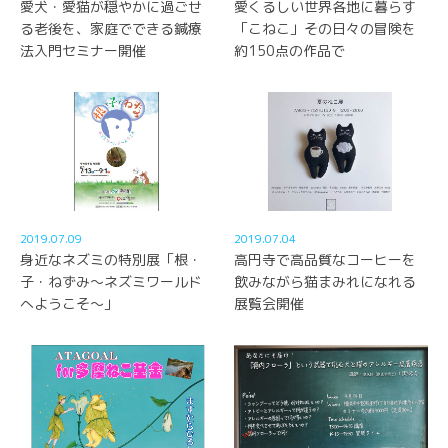
愛犬・愛猫が穏やかに過ごせ
愛くるしい世界各地に暮らす
る老後を、家庭でできる鍼療
「こねこ」その日々の冒険を
法入門セミナー開催
約150点の作品で
2019.07.09
2019.07.04
身近なネズミの特別展「根・
高円寺で高品質なコーヒーを
子・ねずみ～ネズミワールド
飲みながら猫まみれになれる
へようこそ～」
展覧会開催