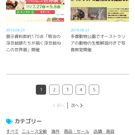
2019.06.23
2019.06.22
展示資料数約170点「明治の
多摩動物公園でオーストラリ
浮世絵師たちが描く浮世絵ね
アの動物の生態解説付きで写
この世界展」開催
真教室開催
1
2
3
4
5
前へ
次へ
カテゴリー
すべて
ニュース全般
海外
商品・セール
店舗・施設