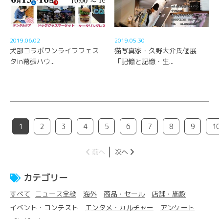
2019.06.02
2019.05.30
犬部コラボワンライフフェス
猫写真家・久野大介氏個展
タin幕張ハウ...
「記憶と記憶・生...
1
2
3
4
5
6
7
8
9
1
前へ
次へ
カテゴリー
すべて
ニュース全般
海外
商品・セール
店舗・施設
イベント・コンテスト
エンタメ・カルチャー
アンケート