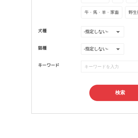
牛・馬・羊・家畜
野生
犬種
猫種
キーワード