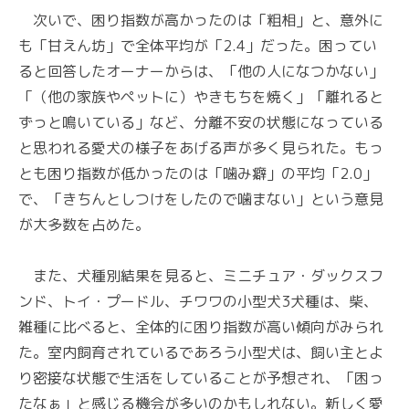
次いで、困り指数が高かったのは「粗相」と、意外に
も「甘えん坊」で全体平均が「2.4」だった。困ってい
ると回答したオーナーからは、「他の人になつかない」
「（他の家族やペットに）やきもちを焼く」「離れると
ずっと鳴いている」など、分離不安の状態になっている
と思われる愛犬の様子をあげる声が多く見られた。もっ
とも困り指数が低かったのは「噛み癖」の平均「2.0」
で、「きちんとしつけをしたので噛まない」という意見
が大多数を占めた。
また、犬種別結果を見ると、ミニチュア・ダックスフ
ンド、トイ・プードル、チワワの小型犬3犬種は、柴、
雑種に比べると、全体的に困り指数が高い傾向がみられ
た。室内飼育されているであろう小型犬は、飼い主とよ
り密接な状態で生活をしていることが予想され、「困っ
たなぁ」と感じる機会が多いのかもしれない。新しく愛