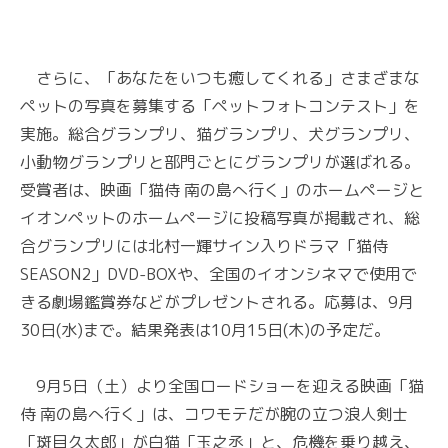
さらに、「あなたをいつも癒してくれる」さまざまな
ペットの写真を募集する「ペットフォトコンテスト」を
実施。総合グランプリ、猫グランプリ、犬グランプリ、
小動物グランプリと部門ごとにグランプリが選ばれる。
受賞者は、映画「猫侍 南の島へ行く」のホームページと
イオンペットのホームページに投稿写真が掲載され、総
合グランプリには北村一輝サイン入りドラマ「猫侍
SEASON2」DVD-BOXや、全国のイオンシネマで使用で
きる劇場鑑賞券などがプレゼントされる。応募は、9月
30日(水)まで。結果発表は10月15日(木)の予定だ。
9月5日（土）より全国ロードショーを迎える映画「猫
侍 南の島へ行く」は、コワモテだが腕の立つ浪人剣士
「斑目久太郎」が白猫「玉之丞」と、危機を乗り越え、