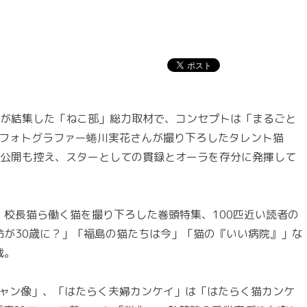
きが結集した「ねこ部」総力取材で、コンセプトは「まるごと
、フォトグラファー蜷川実花さんが撮り下ろしたタレント猫
の公開も控え、スターとしての貫録とオーラを存分に発揮して
校長猫ら働く猫を撮り下ろした巻頭特集、100匹近い読者の
命が30歳に？」「福島の猫たちは今」「猫の『いい病院』」な
載。
ニャン像」、「はたらく夫婦カンケイ」は「はたらく猫カンケ