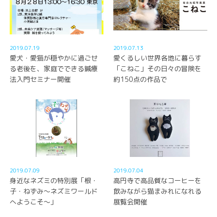
2019.07.19
2019.07.13
愛犬・愛猫が穏やかに過ごせ
愛くるしい世界各地に暮らす
る老後を、家庭でできる鍼療
「こねこ」その日々の冒険を
法入門セミナー開催
約150点の作品で
2019.07.09
2019.07.04
身近なネズミの特別展「根・
高円寺で高品質なコーヒーを
子・ねずみ～ネズミワールド
飲みながら猫まみれになれる
へようこそ～」
展覧会開催