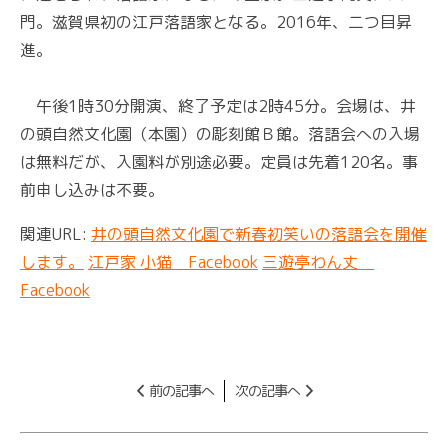
門。滋賀県初の江戸落語家となる。2016年、二つ目昇
進。
午後1時30分開演、終了予定は2時45分。会場は、井
の頭自然文化園（本園）の彫刻館Ｂ館。落語会への入場
は無料だが、入園料が別途必要。定員は先着120名。事
前申し込みは不要。
関連URL:
井の頭自然文化園で新春初笑いの落語会を開催
します。
江戸家 小猫 Facebook
三遊亭わん丈
Facebook
前の記事へ
次の記事へ